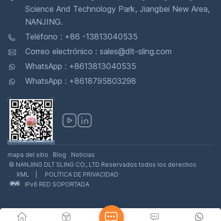
Science And Technology Park, Jiangbei New Area,
NANJING.
Teléfono : +86 -13813040535
Correo electrónico : sales@dlt-sling.com
WhatsApp : +8613813040535
WhatsApp : +8618795803298
mapa del sitio
Blog
Noticias
© NANJING DLT SLING CO., LTD Reservados todos los derechos
.
XML
|
POLÍTICA DE PRIVACIDAD
IPv6 RED SOPORTADA