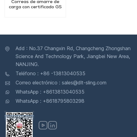
Correas de amarre de
carga con certificado GS
Add : No.37 Changxin Rd, Changcheng Zhongshan
Science And Technology Park, Jiangbei New Area,
NANJING.
Teléfono : +86 -13813040535
Correo electrónico : sales@dlt-sling.com
WhatsApp : +8613813040535
WhatsApp : +8618795803298