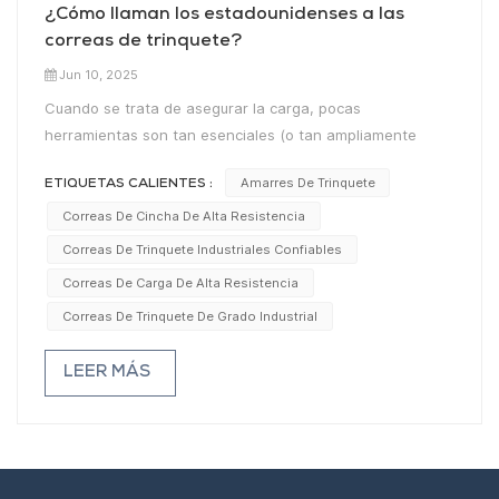
¿Cómo llaman los estadounidenses a las
correas de trinquete?
Jun 10, 2025
Cuando se trata de asegurar la carga, pocas
herramientas son tan esenciales (o tan ampliamente
utilizadas) como correas de trinquetePero ¿cómo se
Amarres De Trinquete
ETIQUETAS CALIENTES :
llaman exactamente estas correas en Estados Unidos? Si
bien "correa de trinquete" es el término más común, los
Correas De Cincha De Alta Resistencia
estadounidenses usan diversos nombres según la región,
Correas De Trinquete Industriales Confiables
la industria o incluso las preferencias personales.Este es
Correas De Carga De Alta Resistencia
el término estándar y más aceptado en Estados Unidos.
Correas De Trinquete De Grado Industrial
Se refiere a las correas de cincha que utilizan un
mecanismo de trinquete para tensar y asegurar cargas.
LEER MÁS
Ya sea que esté amarrando una motocicleta, asegurando
muebles en un camión de mudanzas o amarrando una
carga en un remolque, "correa de trinquete" es el término
de referencia.Muchos estadounidenses también se
refieren a ellos como correas de amarre, especialmente