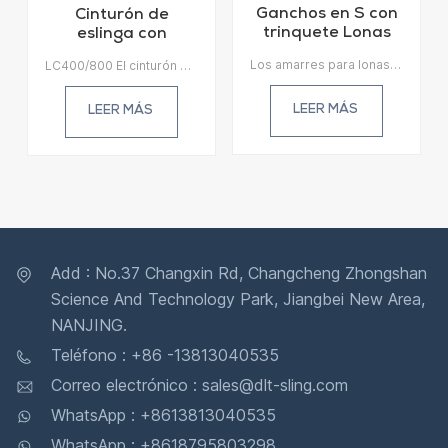
Ganchos en S con
Cinturón de
trinquete Lonas
eslinga con
Amarres
trinquete
Los amarres para lonas con ganchos en S con trinquete (también llamados correas de amarre, correas con dispositivo de unión o amarres) son sujetadores que se utilizan para sujetar la carga o el equipo durante el transporte.
LC400/800 El cinturón de eslinga con trinquete es un amarre efectivo, reutilizable y de bajo costo para sujetar o asegurar cargas durante el transporte.
LC400/800
LEER MÁS
LEER MÁS
Add : No.37 Changxin Rd, Changcheng Zhongshan
Science And Technology Park, Jiangbei New Area,
NANJING.
Teléfono : +86 -13813040535
Correo electrónico : sales@dlt-sling.com
WhatsApp : +8613813040535
WhatsApp : +8618795803298