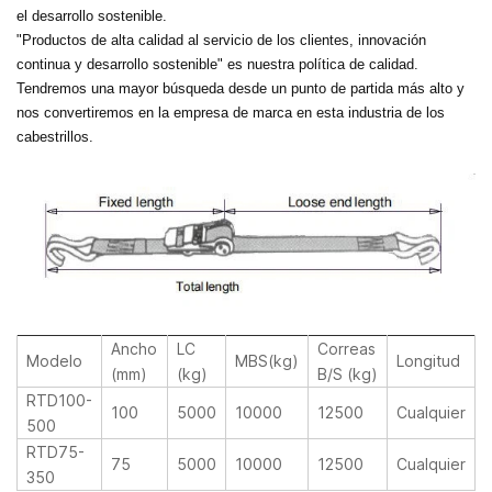
el desarrollo sostenible.
"Productos de alta calidad al servicio de los clientes, innovación
continua y desarrollo sostenible" es nuestra política de calidad.
Tendremos una mayor búsqueda desde un punto de partida más alto y
nos convertiremos en la empresa de marca en esta industria de los
cabestrillos.
Ancho
LC
Correas
Modelo
MBS(kg)
Longitud
(mm)
(kg)
B/S (kg)
RTD100-
100
5000
10000
12500
Cualquier
500
RTD75-
75
5000
10000
12500
Cualquier
350