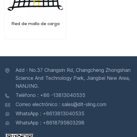
Red de malla de carga
Add : No.37 Changxin Rd, Changcheng Zhongshan
Science And Technology Park, Jiangbei New Area,
NANJING.
Teléfono : +86 -13813040535
Correo electrónico : sales@dlt-sling.com
WhatsApp : +8613813040535
WhatsApp : +8618795803298