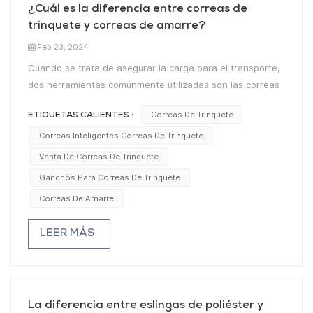
¿Cuál es la diferencia entre correas de
trinquete y correas de amarre?
Feb 23, 2024
Cuando se trata de asegurar la carga para el transporte,
dos herramientas comúnmente utilizadas son las correas
de trinquete y las correas de amarre. Si bien ambos
Correas De Trinquete
ETIQUETAS CALIENTES :
tienen el mismo propósito general de proteger artículos,
existen claras diferencias entre los dos que pueden
Correas Inteligentes Correas De Trinquete
afectar su efectividad en diversas situaciones. En esta
Venta De Correas De Trinquete
publicación de blog, exploraremos las disparidades clave
Ganchos Para Correas De Trinquete
entre las correas de trinquete y las correas de amarre
Correas De Amarre
para ayudarlo a elegir la herramienta adecuada para sus
necesidades de transporte. Mecanismo: Correas de
LEER MÁS
trinquete: Las correas de trinquete utilizan un mecanismo
de trinquete para apretar y asegurar la correa alrededor
de la carga. El mecanismo de trinquete permite un
tensado preciso, lo que facilita lograr una sujeción firme y
segura.Correas de amarre: Las correas de amarre
La diferencia entre eslingas de poliéster y